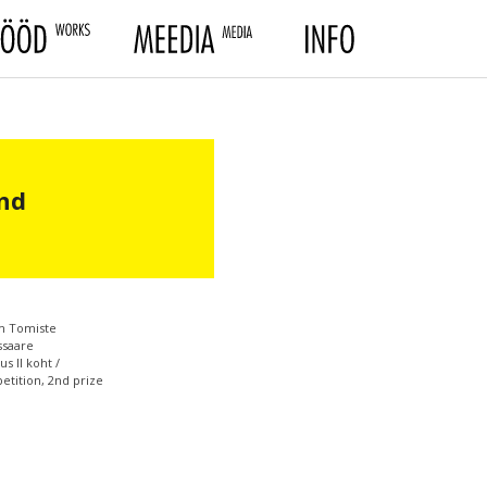
nd
m Tomiste
ssaare
us II koht /
tition, 2nd prize