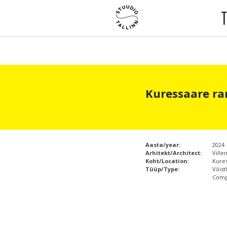
Kuressaare ra
Aasta/year:
2024
Arhitekt/Architect:
Ville
Koht/Location:
Kure
Tüüp/Type:
Võistl
Compe